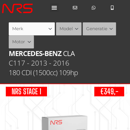
Ga
naar
de
inhoud
MERCEDES-BENZ
CLA
C117 - 2013 - 2016
180 CDI (1500cc) 109hp
NRS STAGE 1
€349,-