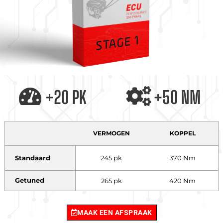
+20 PK
+50 NM
VERMOGEN
KOPPEL
Standaard
245 pk
370 Nm
Getuned
265 pk
420 Nm
MAAK EEN AFSPRAAK