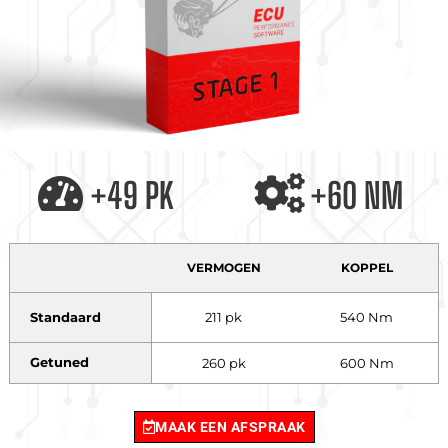
+49 PK
+60 NM
VERMOGEN
KOPPEL
Standaard
211 pk
540 Nm
Getuned
260 pk
600 Nm
MAAK EEN AFSPRAAK