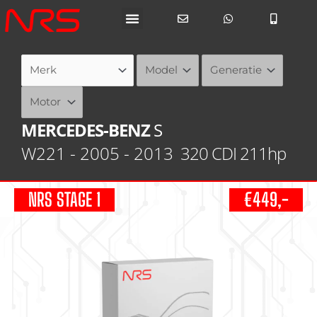
Ga
naar
de
inhoud
MERCEDES-BENZ
S
W221 - 2005 - 2013
320 CDI 211hp
NRS STAGE 1
€449,-