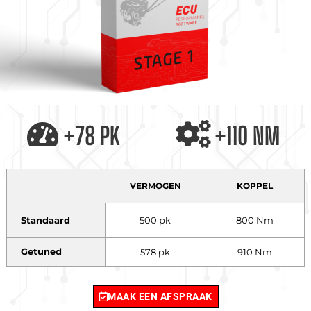
+78 PK
+110 NM
VERMOGEN
KOPPEL
Standaard
500 pk
800 Nm
Getuned
578 pk
910 Nm
MAAK EEN AFSPRAAK