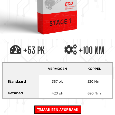
+53 PK
+100 NM
VERMOGEN
KOPPEL
Standaard
367 pk
520 Nm
Getuned
420 pk
620 Nm
MAAK EEN AFSPRAAK