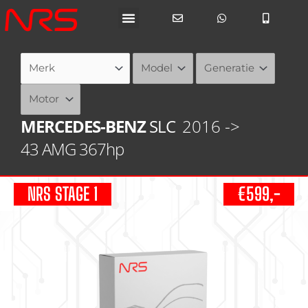
Ga
naar
de
inhoud
MERCEDES-BENZ
SLC
2016 ->
43 AMG 367hp
NRS STAGE 1
€599,-