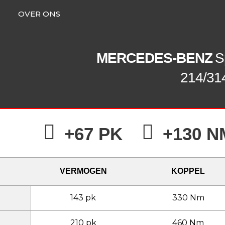
OVER ONS
MERCEDES-BENZ
S
214/31
+67 PK
+130 N
VERMOGEN
KOPPEL
143 pk
330 Nm
210 pk
460 Nm