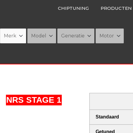
Ga
CHIPTUNING
PRODUCTEN
naar
de
inhoud
NRS STAGE 1
Standaard
Getuned