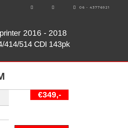
06 - 43776921
printer
2016 - 2018
4/414/514 CDI 143pk
M
€349,-