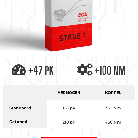
+47 PK
+100 NM
VERMOGEN
KOPPEL
Standaard
163 pk
360 Nm
Getuned
210 pk
460 Nm