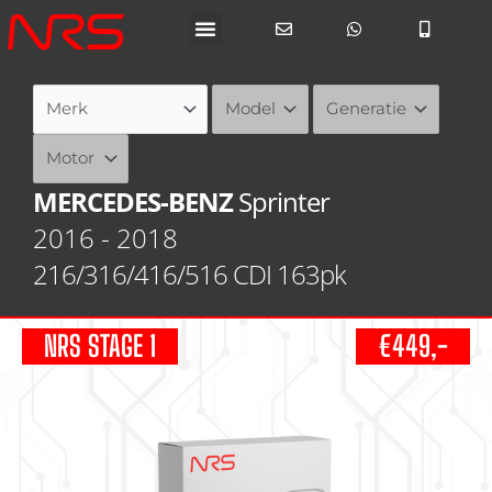
Ga
naar
de
inhoud
MERCEDES-BENZ
Sprinter
2016 - 2018
216/316/416/516 CDI 163pk
NRS STAGE 1
€449,-