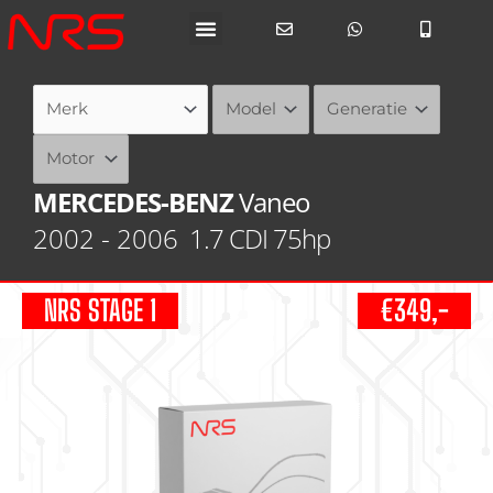
Ga
naar
de
inhoud
MERCEDES-BENZ
Vaneo
2002 - 2006
1.7 CDI 75hp
NRS STAGE 1
€349,-