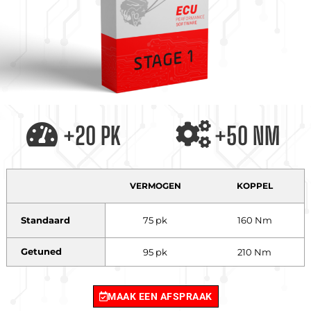
+20 PK
+50 NM
VERMOGEN
KOPPEL
Standaard
75 pk
160 Nm
Getuned
95 pk
210 Nm
MAAK EEN AFSPRAAK