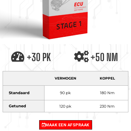
+30 PK
+50 NM
VERMOGEN
KOPPEL
Standaard
90 pk
180 Nm
Getuned
120 pk
230 Nm
MAAK EEN AFSPRAAK