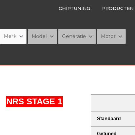
Ga
CHIPTUNING
PRODUCTEN
naar
de
inhoud
NRS STAGE 1
Standaard
Getuned