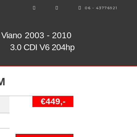
06 - 43776921
Viano
2003 - 2010
3.0 CDI V6 204hp
M
€449,-