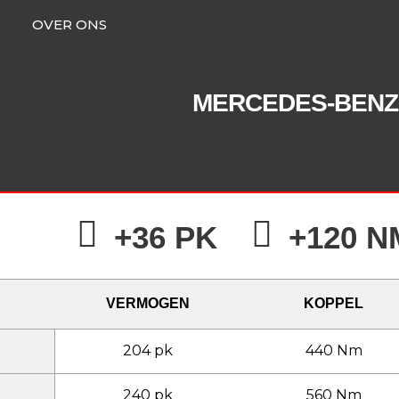
OVER ONS
MERCEDES-BENZ
+36 PK
+120 N
VERMOGEN
KOPPEL
204 pk
440 Nm
240 pk
560 Nm