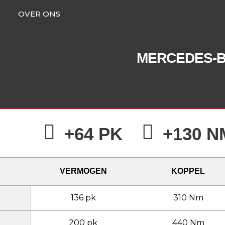
OVER ONS
MERCEDES-
+64 PK
+130 N
VERMOGEN
KOPPEL
136 pk
310 Nm
200 pk
440 Nm