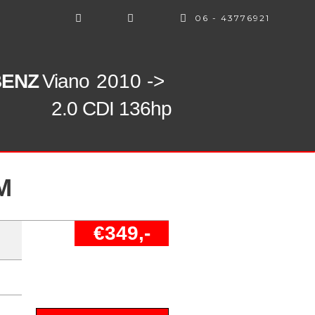
06 - 43776921
BENZ
Viano
2010 ->
2.0 CDI 136hp
M
€349,-