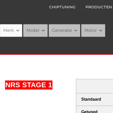
Ga
CHIPTUNING
PRODUCTEN
naar
de
inhoud
NRS STAGE 1
Standaard
Getuned