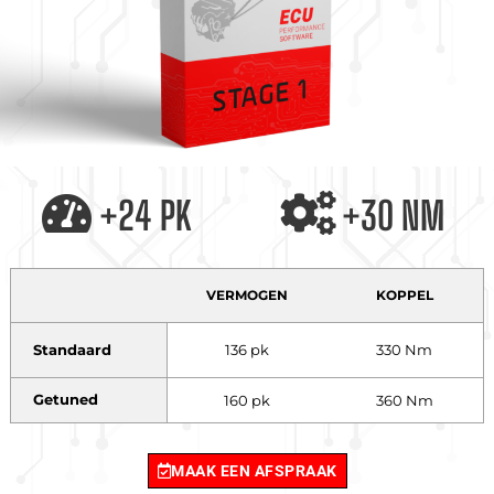
+24 PK
+30 NM
VERMOGEN
KOPPEL
Standaard
136 pk
330 Nm
Getuned
160 pk
360 Nm
MAAK EEN AFSPRAAK