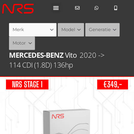
Ga
naar
de
inhoud
MERCEDES-BENZ
Vito
2020 ->
114 CDI (1.8D) 136hp
NRS STAGE 1
€349,-