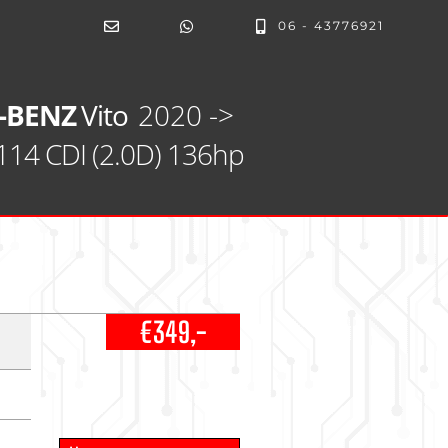
06 - 43776921
-BENZ
Vito
2020 ->
114 CDI (2.0D) 136hp
€349,-