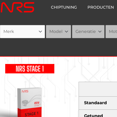
Ga
CHIPTUNING
PRODUCTEN
naar
de
inhoud
NRS STAGE 1
Standaard
Getuned