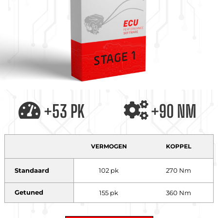
+53 PK
+90 NM
VERMOGEN
KOPPEL
Standaard
102 pk
270 Nm
Getuned
155 pk
360 Nm