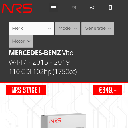
Ga
naar
de
inhoud
MERCEDES-BENZ
Vito
W447 - 2015 - 2019
110 CDI 102hp (1750cc)
NRS STAGE 1
€349,-