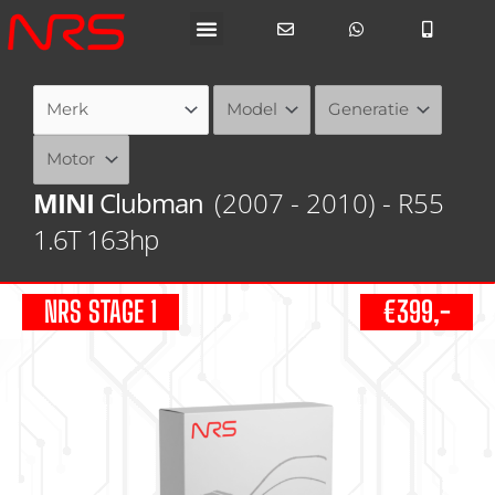
Ga
naar
de
inhoud
MINI
Clubman
(2007 - 2010) - R55
1.6T 163hp
NRS STAGE 1
€399,-