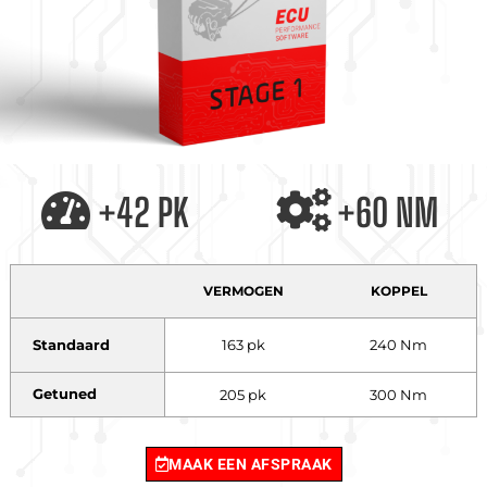
+42 PK
+60 NM
VERMOGEN
KOPPEL
Standaard
163 pk
240 Nm
Getuned
205 pk
300 Nm
MAAK EEN AFSPRAAK