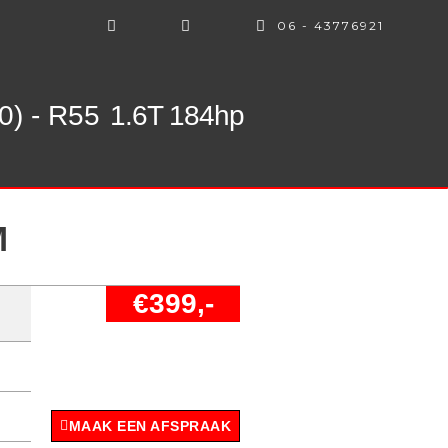
06 - 43776921
0) - R55
1.6T 184hp
M
€399,-
MAAK EEN AFSPRAAK