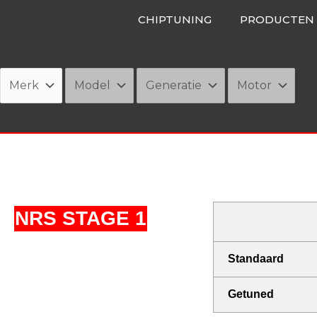
Ga
CHIPTUNING
PRODUCTEN
naar
de
inhoud
NRS STAGE 1
Standaard
Getuned