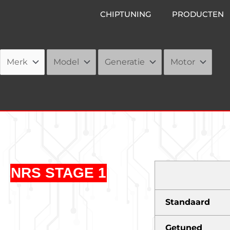
Ga
CHIPTUNING
PRODUCTEN
naar
de
inhoud
NRS STAGE 1
Standaard
Getuned