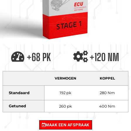
+68 PK
+120 NM
VERMOGEN
KOPPEL
Standaard
192 pk
280 Nm
Getuned
260 pk
400 Nm
MAAK EEN AFSPRAAK