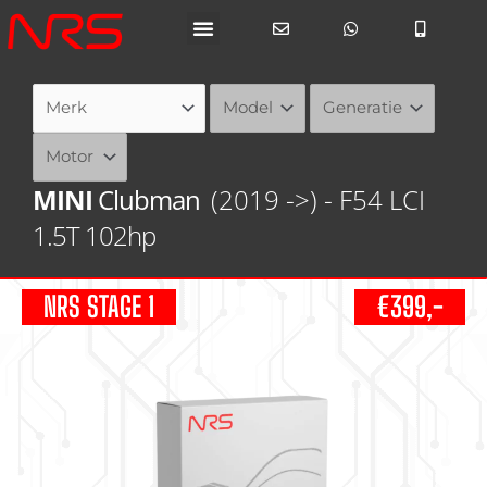
Ga
naar
de
inhoud
MINI
Clubman
(2019 ->) - F54 LCI
1.5T 102hp
NRS STAGE 1
€399,-