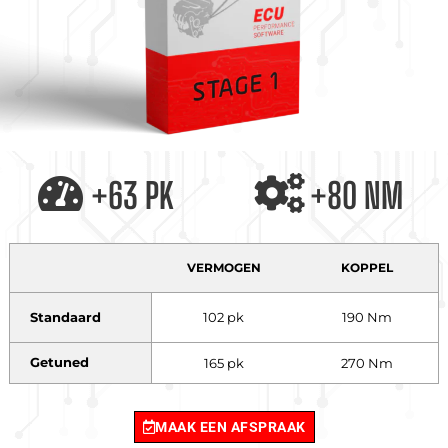
+63 PK
+80 NM
VERMOGEN
KOPPEL
Standaard
102 pk
190 Nm
Getuned
165 pk
270 Nm
MAAK EEN AFSPRAAK