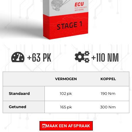
+63 PK
+110 NM
VERMOGEN
KOPPEL
Standaard
102 pk
190 Nm
Getuned
165 pk
300 Nm
MAAK EEN AFSPRAAK