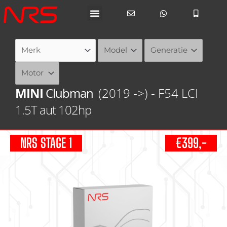
Ga
naar
de
inhoud
MINI
Clubman
(2019 ->) - F54 LCI
1.5T aut 102hp
NRS STAGE 1
€399,-