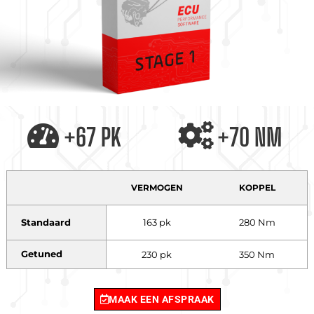
+67 PK
+70 NM
VERMOGEN
KOPPEL
Standaard
163 pk
280 Nm
Getuned
230 pk
350 Nm
MAAK EEN AFSPRAAK