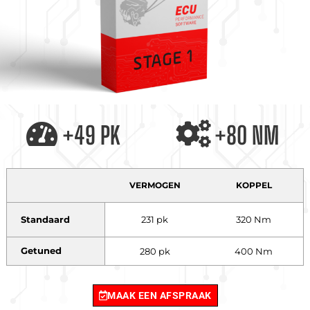
+49 PK
+80 NM
VERMOGEN
KOPPEL
Standaard
231 pk
320 Nm
Getuned
280 pk
400 Nm
MAAK EEN AFSPRAAK