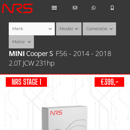
Ga
naar
de
inhoud
MINI
Cooper S
F56 - 2014 - 2018
2.0T JCW 231hp
NRS STAGE 1
€399,-