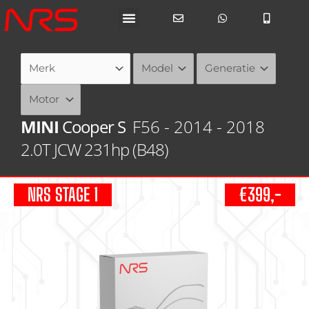
Ga
naar
de
inhoud
MINI
Cooper S
F56 - 2014 - 2018
2.0T JCW 231hp (B48)
NRS STAGE 1
€399,-