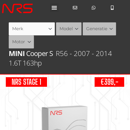
Ga
naar
de
inhoud
MINI
Cooper S
R56 - 2007 - 2014
1.6T 163hp
NRS STAGE 1
€399,-