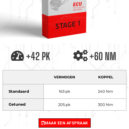
+42 PK
+60 NM
VERMOGEN
KOPPEL
Standaard
163 pk
240 Nm
Getuned
205 pk
300 Nm
MAAK EEN AFSPRAAK