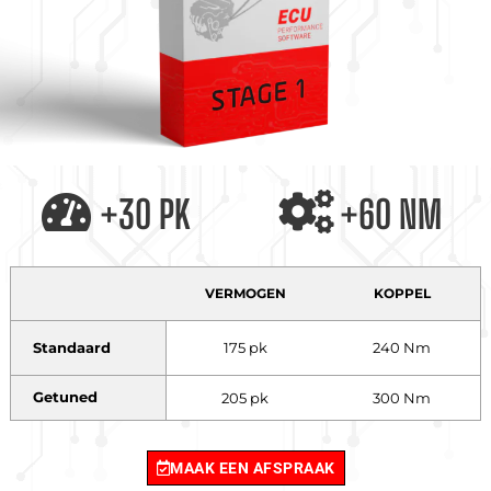
+30 PK
+60 NM
VERMOGEN
KOPPEL
Standaard
175 pk
240 Nm
Getuned
205 pk
300 Nm
MAAK EEN AFSPRAAK