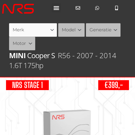
Ga
naar
de
inhoud
MINI
Cooper S
R56 - 2007 - 2014
1.6T 175hp
NRS STAGE 1
€399,-