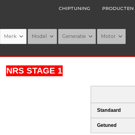
Ga
CHIPTUNING
PRODUCTEN
naar
de
inhoud
NRS STAGE 1
Standaard
Getuned