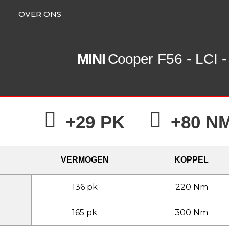
OVER ONS
MINI
Cooper
F56 - LCI -
+29 PK
+80 N
VERMOGEN
KOPPEL
136 pk
220 Nm
165 pk
300 Nm