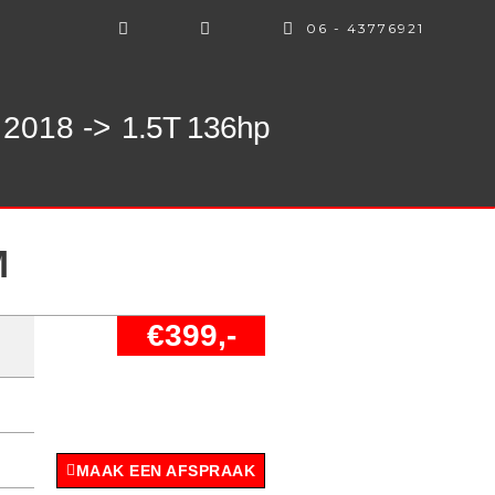
06 - 43776921
 2018 ->
1.5T 136hp
M
€399,-
MAAK EEN AFSPRAAK