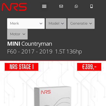
Ga
naar
de
inhoud
MINI
Countryman
F60 - 2017 - 2019
1.5T 136hp
NRS STAGE 1
€399,-