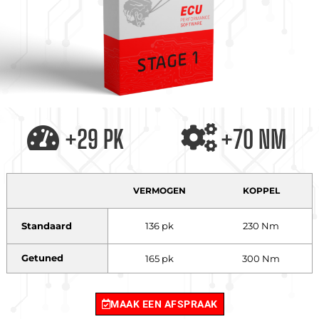
+29 PK
+70 NM
VERMOGEN
KOPPEL
Standaard
136 pk
230 Nm
Getuned
165 pk
300 Nm
MAAK EEN AFSPRAAK