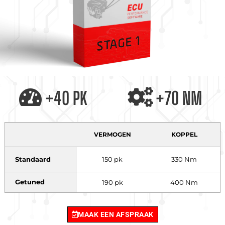
+40 PK
+70 NM
VERMOGEN
KOPPEL
Standaard
150 pk
330 Nm
Getuned
190 pk
400 Nm
MAAK EEN AFSPRAAK