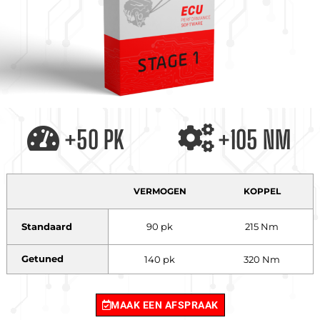
+50 PK
+105 NM
VERMOGEN
KOPPEL
Standaard
90 pk
215 Nm
Getuned
140 pk
320 Nm
MAAK EEN AFSPRAAK