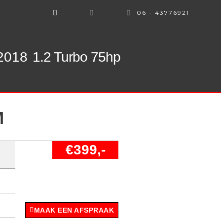
06 - 43776921
 2018
1.2 Turbo 75hp
M
€399,-
MAAK EEN AFSPRAAK