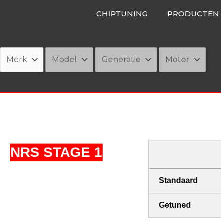
Ga
CHIPTUNING
PRODUCTEN
naar
de
inhoud
NRS STAGE 1
Standaard
Getuned