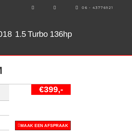
06 - 43776921
2018
1.5 Turbo 136hp
M
€399,-
MAAK EEN AFSPRAAK