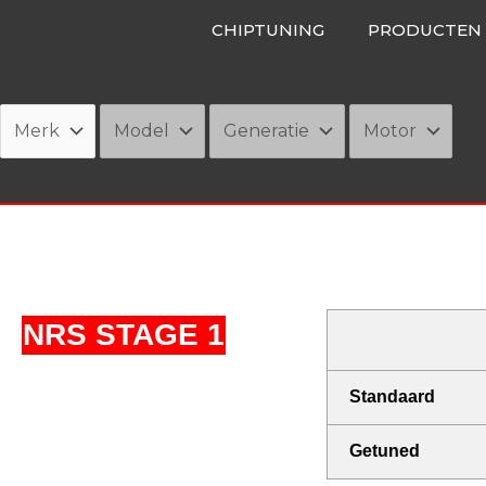
Ga
CHIPTUNING
PRODUCTEN
naar
de
inhoud
NRS STAGE 1
Standaard
Getuned