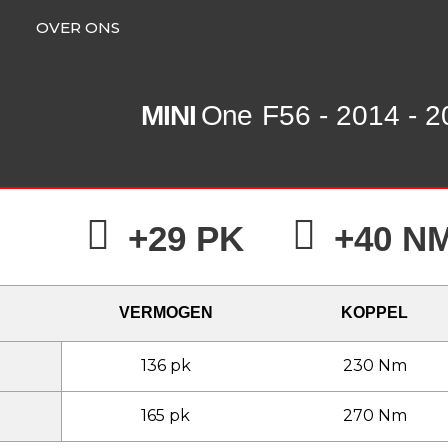
OVER ONS
MINI
One
F56 - 2014 - 
+29 PK
+40 N
VERMOGEN
KOPPEL
136 pk
230 Nm
165 pk
270 Nm