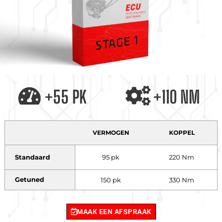
+55 PK
+110 NM
VERMOGEN
KOPPEL
Standaard
95 pk
220 Nm
Getuned
150 pk
330 Nm
MAAK EEN AFSPRAAK