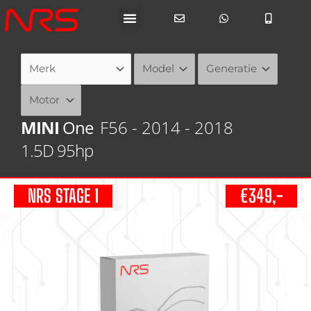
Ga
naar
de
inhoud
MINI
One
F56 - 2014 - 2018
1.5D 95hp
NRS STAGE 1
€349,-