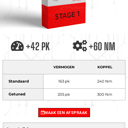
+42 PK
+60 NM
VERMOGEN
KOPPEL
Standaard
163 pk
240 Nm
Getuned
205 pk
300 Nm
MAAK EEN AFSPRAAK