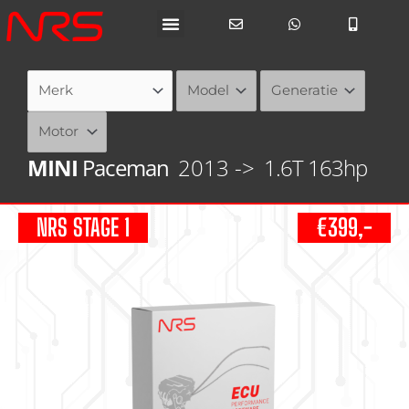
Ga
naar
de
inhoud
MINI
Paceman
2013 ->
1.6T 163hp
NRS STAGE 1
€399,-