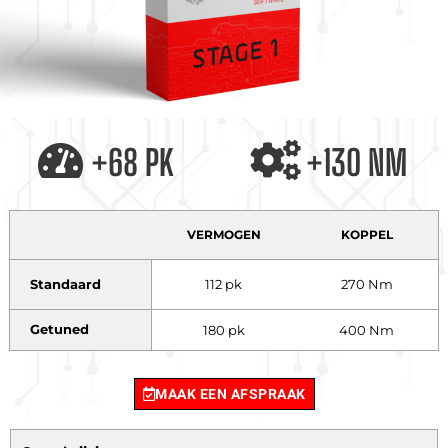
+68 PK
+130 NM
VERMOGEN
KOPPEL
Standaard
112 pk
270 Nm
Getuned
180 pk
400 Nm
MAAK EEN AFSPRAAK