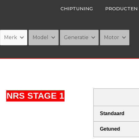
Ga
CHIPTUNING
PRODUCTEN
naar
de
inhoud
NRS STAGE 1
Standaard
Getuned