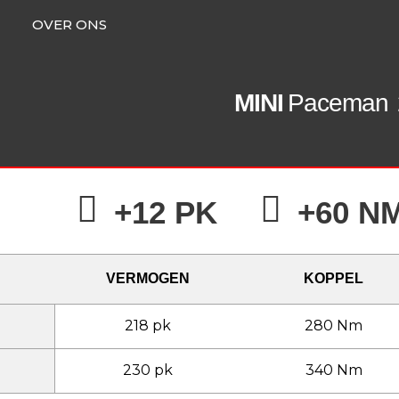
OVER ONS
MINI
Paceman
+12 PK
+60 N
VERMOGEN
KOPPEL
218 pk
280 Nm
230 pk
340 Nm