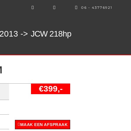
06 - 43776921
2013 ->
JCW 218hp
M
€399,-
MAAK EEN AFSPRAAK