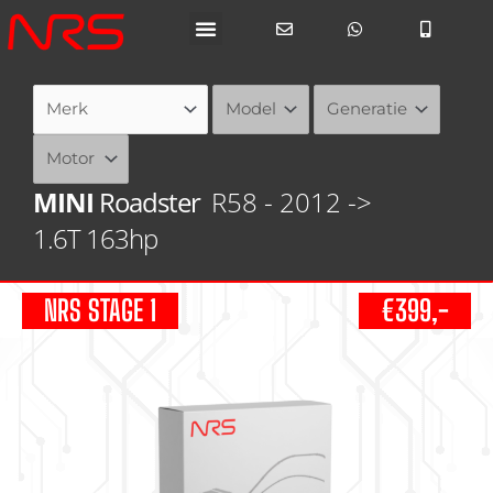
Ga
naar
de
inhoud
MINI
Roadster
R58 - 2012 ->
1.6T 163hp
NRS STAGE 1
€399,-