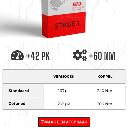
+42 PK
+60 NM
VERMOGEN
KOPPEL
Standaard
163 pk
240 Nm
Getuned
205 pk
300 Nm
MAAK EEN AFSPRAAK