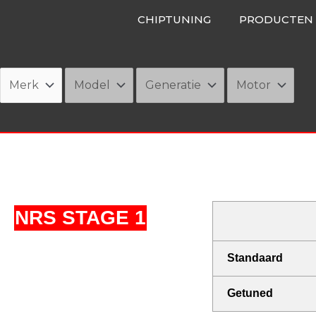
Ga
CHIPTUNING
PRODUCTEN
naar
de
inhoud
NRS STAGE 1
Standaard
Getuned