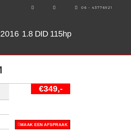
06 - 43776921
 2016
1.8 DID 115hp
M
€349,-
MAAK EEN AFSPRAAK