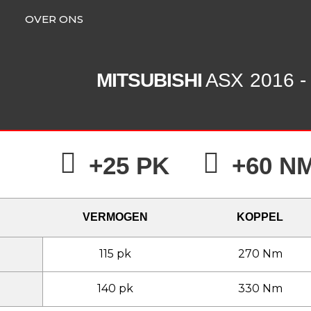
OVER ONS
MITSUBISHI
ASX
2016 -
+25 PK
+60 N
VERMOGEN
KOPPEL
115 pk
270 Nm
140 pk
330 Nm