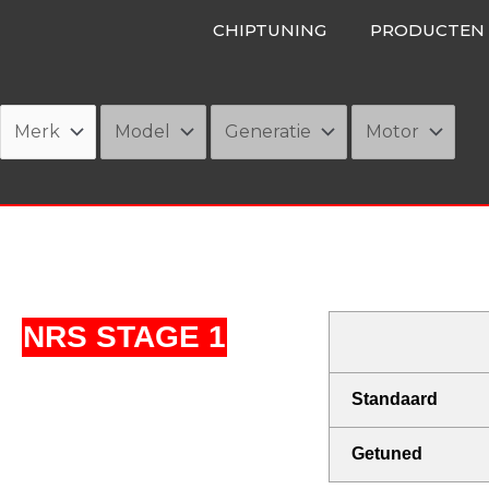
Ga
CHIPTUNING
PRODUCTEN
naar
de
inhoud
NRS STAGE 1
Standaard
Getuned