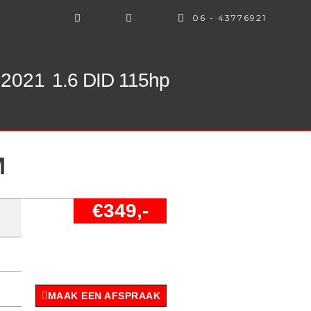
06 - 43776921
 2021
1.6 DID 115hp
M
€349,-
MAAK EEN AFSPRAAK