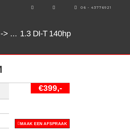
06 - 43776921
-> ...
1.3 DI-T 140hp
M
€399,-
MAAK EEN AFSPRAAK