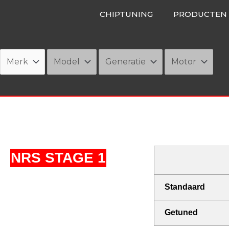
Ga
CHIPTUNING
PRODUCTEN
naar
de
inhoud
NRS STAGE 1
Standaard
Getuned