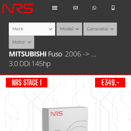
Ga
naar
de
inhoud
MITSUBISHI
Fuso
2006 -> ...
3.0 DDi 145hp
NRS STAGE 1
€349,-