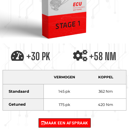
+30 PK
+58 NM
VERMOGEN
KOPPEL
Standaard
145 pk
362 Nm
Getuned
175 pk
420 Nm
MAAK EEN AFSPRAAK