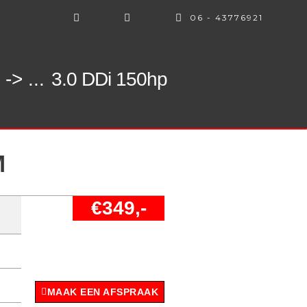
06 - 43776921
-> ...
3.0 DDi 150hp
M
€349,-
MAAK EEN AFSPRAAK