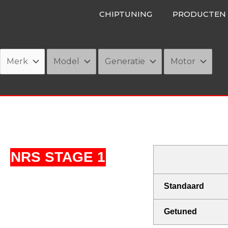
Ga
CHIPTUNING
PRODUCTEN
naar
de
inhoud
NRS STAGE 1
Standaard
Getuned