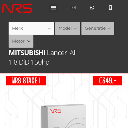
Ga
naar
de
inhoud
MITSUBISHI
Lancer
All
1.8 DiD 150hp
NRS STAGE 1
€349,-