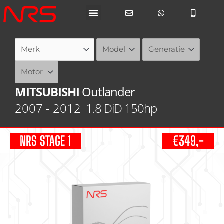
Ga
naar
de
inhoud
MITSUBISHI
Outlander
2007 - 2012
1.8 DiD 150hp
NRS STAGE 1
€349,-