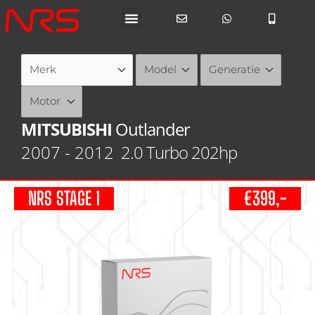
Ga
naar
de
inhoud
MITSUBISHI
Outlander
2007 - 2012
2.0 Turbo 202hp
NRS STAGE 1
€399,-