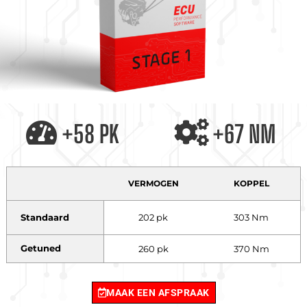
+58 PK
+67 NM
VERMOGEN
KOPPEL
Standaard
202 pk
303 Nm
Getuned
260 pk
370 Nm
MAAK EEN AFSPRAAK