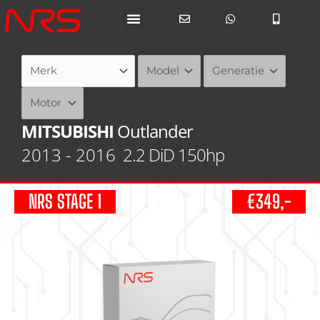
Ga
naar
de
inhoud
MITSUBISHI
Outlander
2013 - 2016
2.2 DiD 150hp
NRS STAGE 1
€349,-