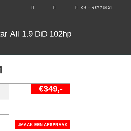
06 - 43776921
ar
All
1.9 DiD 102hp
M
€349,-
MAAK EEN AFSPRAAK