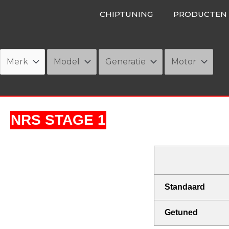
Ga
CHIPTUNING
PRODUCTEN
naar
de
inhoud
NRS STAGE 1
Standaard
Getuned