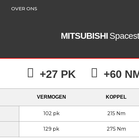
OVER ONS
MITSUBISHI
Spacest
+27 PK
+60 N
VERMOGEN
KOPPEL
102 pk
215 Nm
129 pk
275 Nm