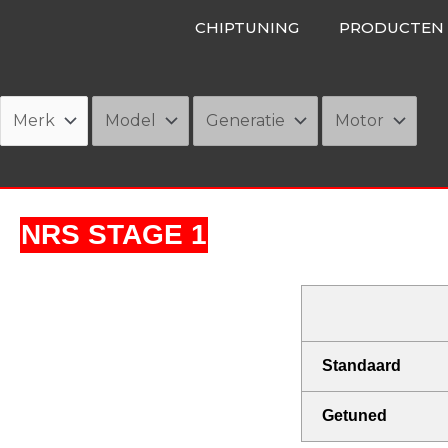
Ga
CHIPTUNING
PRODUCTEN
naar
de
inhoud
NRS STAGE 1
Standaard
Getuned