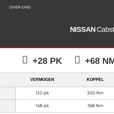
OVER ONS
NISSAN
Cabst
+28 PK
+68 N
VERMOGEN
KOPPEL
120 pk
300 Nm
148 pk
368 Nm