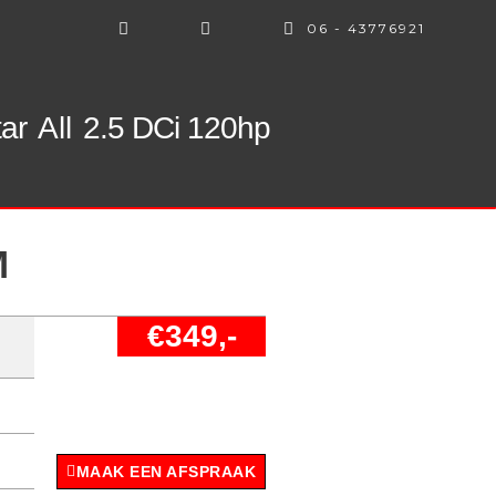
06 - 43776921
ar
All
2.5 DCi 120hp
M
€349,-
MAAK EEN AFSPRAAK