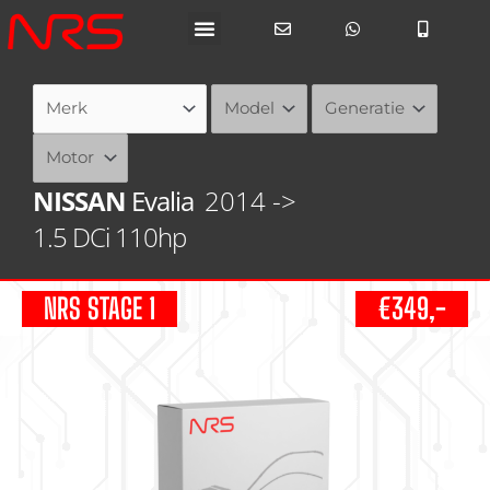
Ga
naar
de
inhoud
NISSAN
Evalia
2014 ->
1.5 DCi 110hp
NRS STAGE 1
€349,-