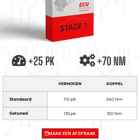
+25 PK
+70 NM
VERMOGEN
KOPPEL
Standaard
110 pk
240 Nm
Getuned
135 pk
310 Nm
MAAK EEN AFSPRAAK