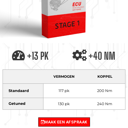
+13 PK
+40 NM
VERMOGEN
KOPPEL
Standaard
117 pk
200 Nm
Getuned
130 pk
240 Nm
MAAK EEN AFSPRAAK