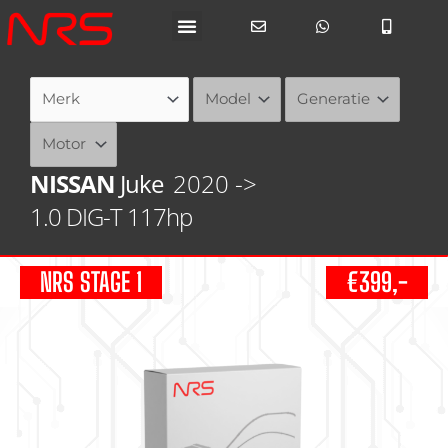
Ga
naar
de
inhoud
NISSAN
Juke
2020 ->
1.0 DIG-T 117hp
NRS STAGE 1
€399,-