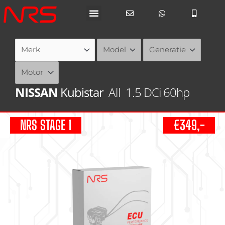
Ga
naar
de
inhoud
NISSAN
Kubistar
All
1.5 DCi 60hp
NRS STAGE 1
€349,-